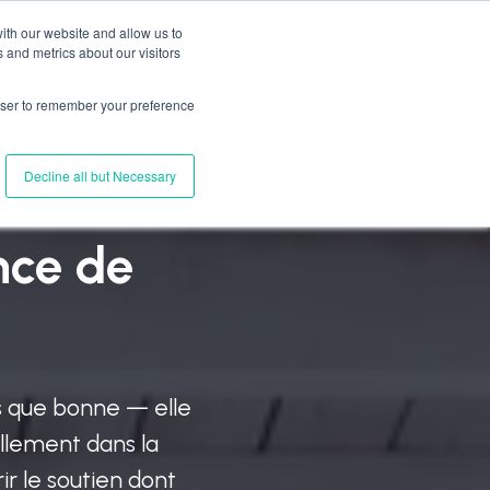
ith our website and allow us to
 and metrics about our visitors
s
Connect with Us
FR
Log In
rowser to remember your preference
Decline all but Necessary
ui va
nce de
us que bonne — elle
ellement dans la
r le soutien dont