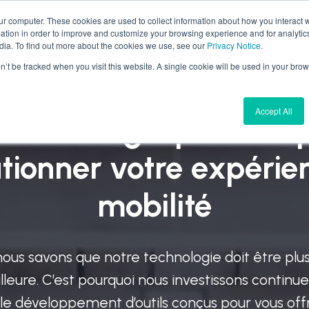
ur computer. These cookies are used to collect information about how you interact w
tion in order to improve and customize your browsing experience and for analytics
t We Do
Why Aires
Forward Thinking
Join U
dia. To find out more about the cookies we use, see our
Privacy Notice
.
on’t be tracked when you visit this website. A single cookie will be used in your b
Accept All
technologie primée q
utionner votre expérie
mobilité
 nous savons que notre technologie doit être pl
illeure. C’est pourquoi nous investissons continu
e développement d’outils conçus pour vous offri