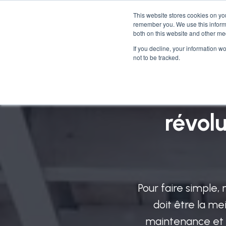
This website stores cookies on yo
remember you. We use this informa
Wha
both on this website and other me
If you decline, your information w
not to be tracked.
Une 
révol
Pour faire simple,
doit être la me
maintenance et l