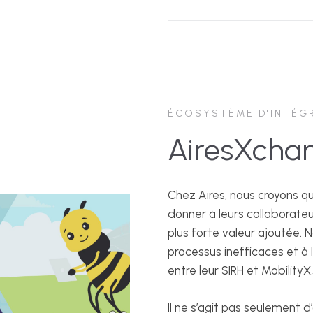
ÉCOSYSTÈME D'INTÉG
AiresXcha
Chez Aires, nous croyons q
donner à leurs collaborate
plus forte valeur ajoutée. N
processus inefficaces et à 
entre leur SIRH et MobilityX
Il ne s’agit pas seulement d