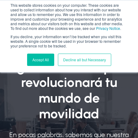
This website stores cookies on your computer. These cookies are
used to collect information about how you interact with our website
and allow us to remember you. We use this information in order to
improve and customize your browsing experience and for analytics
and metrics about our visitors both on this website and other media.
To find out more about the cookies we use, see our
Privacy Notice
.
If you decline, your information won’t be tracked when you visit this
website. A single cookie will be used in your browser to remember
Tecnología
your preference not to be tracked.
Accept All
Decline all but Necessary
galardonada que
revolucionará tu
mundo de
movilidad
En pocas palabras, sabemos que nuestra